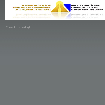
Contact
O avtorjih