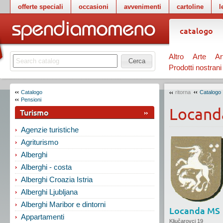
offerte speciali
occasioni
avvenimenti
cartoline
l
catalogo
Altro
Arte
Ar
Cerca
Prodotti nostrani
Catalogo
ritorna
Catalogo
Pensioni
Locand
Turismo
Agenzie turistiche
Agriturismo
Alberghi
Alberghi - costa
Alberghi Croazia Istria
Alberghi Ljubljana
Alberghi Maribor e dintorni
Locanda MS
Appartamenti
Ključarovci 19