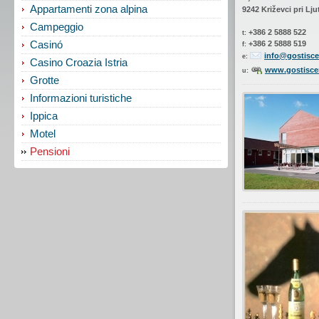
Appartamenti zona alpina
9242 Križevci pri Lj
Campeggio
+386 2 5888 522
t:
+386 2 5888 519
Casinó
f:
info@gostisc
e:
Casino Croazia Istria
www.gostisc
u:
Grotte
Informazioni turistiche
Ippica
Motel
Pensioni