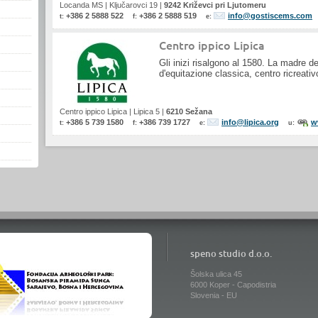
Locanda MS
|
Ključarovci 19
|
9242 Križevci pri Ljutomeru
+386 2 5888 522
+386 2 5888 519
info@gostiscems.com
t:
f:
e:
Centro ippico Lipica
Gli inizi risalgono al 1580. La madre de
d'equitazione classica, centro ricreati
Centro ippico Lipica
|
Lipica 5
|
6210 Sežana
+386 5 739 1580
+386 739 1727
info@lipica.org
w
t:
f:
e:
u:
speno studio d.o.o.
Šolska ulica 45
6000 Koper - Capodistria
Slovenia - EU