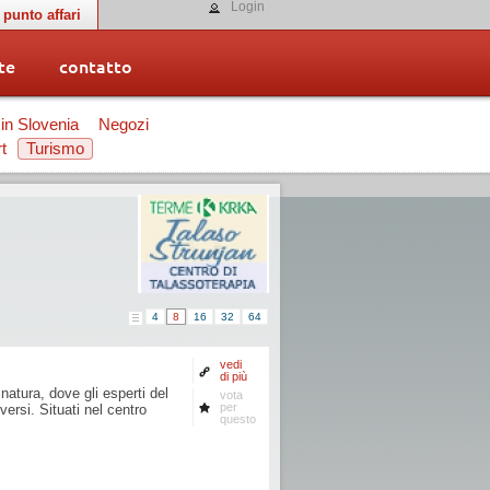
Login
punto affari
te
contatto
 in Slovenia
Negozi
t
Turismo
4
8
16
32
64
vedi
di più
atura, dove gli esperti del
vota
per
versi. Situati nel centro
questo