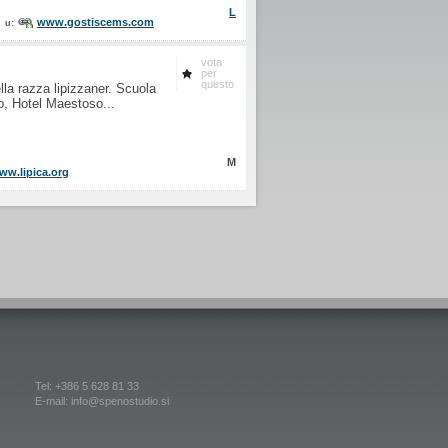
L
www.gostiscems.com
u:
vota
per
questo
lla razza lipizzaner. Scuola
vo, Hotel Maestoso...
M
ww.lipica.org
Tel: +386 5 628 81 33
E-mail: info@spenostudio.si