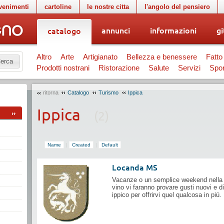
venimenti
cartoline
le nostre citta
l'angolo del pensiero
annunci
informazioni
gi
catalogo
Altro
Arte
Artigianato
Bellezza e benessere
Fatto
erca
Prodotti nostrani
Ristorazione
Salute
Servizi
Spor
ritorna
Catalogo
Turismo
Ippica
Ippica
(2)
Name
|
Created
|
Default
Locanda MS
Vacanze o un semplice weekend nella n
vino vi faranno provare gusti nuovi e di
ippico per offrirvi quel qualcosa in piú.