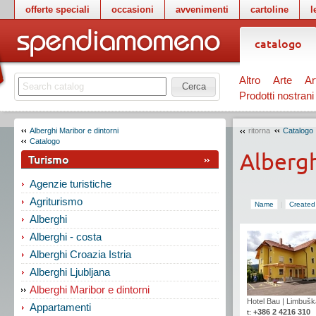
offerte speciali
occasioni
avvenimenti
cartoline
l
catalogo
Altro
Arte
Ar
Cerca
Prodotti nostrani
Alberghi Maribor e dintorni
ritorna
Catalogo
Catalogo
Albergh
Turismo
Agenzie turistiche
Agriturismo
Name
|
Created
Alberghi
Alberghi - costa
Alberghi Croazia Istria
Alberghi Ljubljana
Alberghi Maribor e dintorni
Hotel Bau
|
Limbušk
Appartamenti
+386 2 4216 310
t: