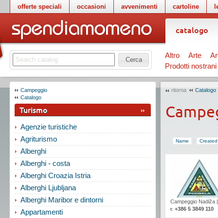
offerte speciali
occasioni
avvenimenti
cartoline
l
catalogo
Altro
Arte
Ar
Cerca
Prodotti nostrani
Campeggio
ritorna
Catalogo
Catalogo
Campe
Turismo
Agenzie turistiche
Agriturismo
Name
|
Created
Alberghi
Alberghi - costa
Alberghi Croazia Istria
Alberghi Ljubljana
Alberghi Maribor e dintorni
Campeggio Nadiža
+386 5 3849 110
t:
Appartamenti