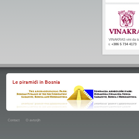
VINAKRAS vini da tav
+386 5 734 4173
t:
Le piramidi in Bosnia
Contact
O avtorjih