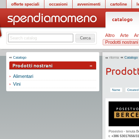
offerte speciali
occasioni
avvenimenti
cartoline
l
catalogo
Altro
Arte
Ar
Cerca
Prodotti nostrani
Catalogo
ritorna
Catalogo
Prodotti nostrani
Prodott
Alimentari
Vini
Name
|
Created
Posestvo - tenuta B
+386 53017656/3
t: