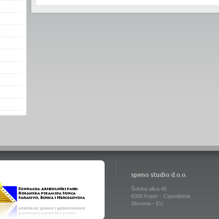
speno studio d.o.o.
Šolska ulica 45
6000 Koper - Capodistria
Slovenia - EU