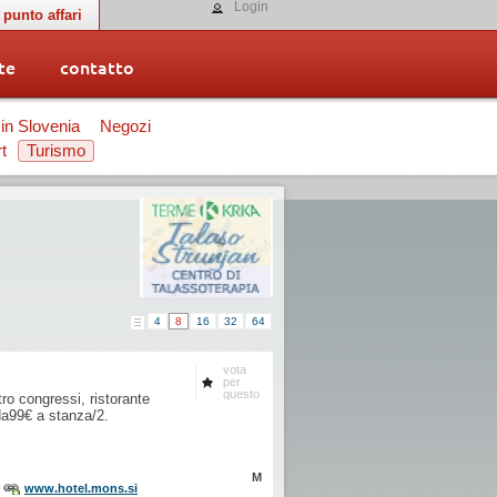
Login
punto affari
te
contatto
 in Slovenia
Negozi
t
Turismo
4
8
16
32
64
vota
per
questo
ntro congressi, ristorante
da99€ a stanza/2.
M
www.hotel.mons.si
: