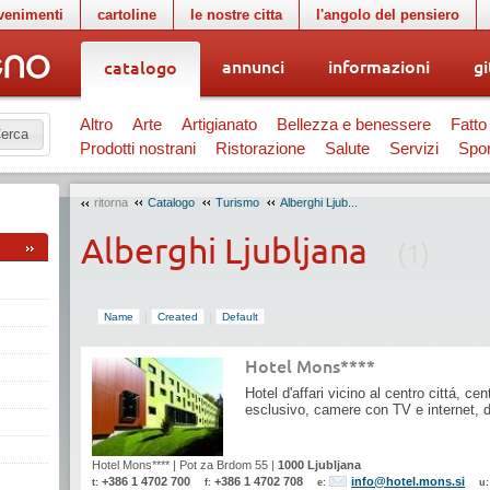
venimenti
cartoline
le nostre citta
l'angolo del pensiero
annunci
informazioni
gi
catalogo
Altro
Arte
Artigianato
Bellezza e benessere
Fatto
erca
Prodotti nostrani
Ristorazione
Salute
Servizi
Spor
ritorna
Catalogo
Turismo
Alberghi Ljub...
Alberghi Ljubljana
(1)
Name
|
Created
|
Default
Hotel Mons****
Hotel d'affari vicino al centro cittá, ce
esclusivo, camere con TV e internet, 
Hotel Mons****
|
Pot za Brdom 55
|
1000 Ljubljana
+386 1 4702 700
+386 1 4702 708
info@hotel.mons.si
t:
f:
e:
u