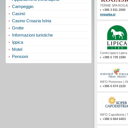
TERME SPA ROGAŠ
Campeggio
+386 3 811 2000
t:
Casinó
rogaska.si
Casino Croazia Istria
Grotte
Informazioni turistiche
Ippica
Motel
Centro ippico Lipica
Pensioni
+386 5 739 1580
t:
INFO Portorose
|
Ob
+386 5 674 2220
t:
INFO Capodistria
|
+386 5 664 6403
t: