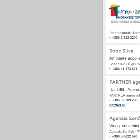
Parco naturale Ter
+386 2 512 2200
t:
Sobe Silva
Ambiente accolien
Sobe Silva
|
Čiginj 2
+386 41 473 611
t:
PARTNER agen
Dal 1988. Approcc
PARTNER agenzia tu
+386 5 6309 200
t:
partner.si
Agenzia Sonč
Viaggi convenient
Agenzia Sonček - T
+386 5 6622 590
t: