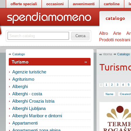
offerte speciali
occasioni
avvenimenti
cartoline
l
catalogo
Altro
Arte
Ar
Cerca
Prodotti nostrani
Catalogo
ritorna
Catalogo
Turismo
Turism
Agenzie turistiche
Agriturismo
1
2
3
4
5
Alberghi
Alberghi - costa
Name
|
Created
Alberghi Croazia Istria
Alberghi Ljubljana
Alberghi Maribor e dintorni
Appartamenti
Appartamenti zona alpina