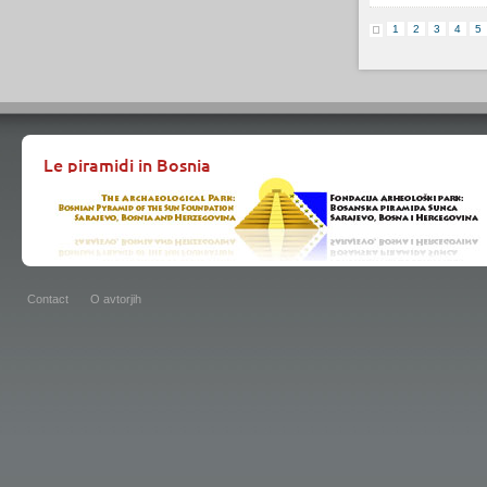
1
2
3
4
5
Le piramidi in Bosnia
Contact
O avtorjih