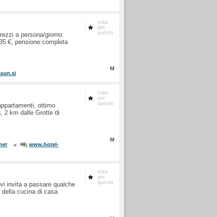
vota
per
questo
rezzi a persona/giorno:
35 €, pensione completa
M
sun.si
vota
per
questo
appartamenti, ottimo
, 2 km dalle Grotte di
M
net
www.hotel-
u:
vota
per
questo
 vi invita a passare qualche
e della cucina di casa