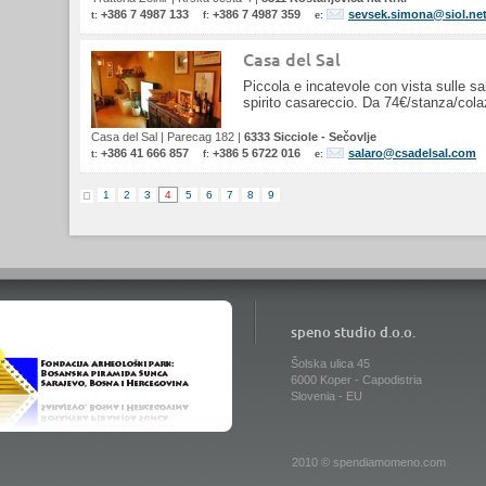
+386 7 4987 133
+386 7 4987 359
sevsek.simona@siol.ne
t:
f:
e:
Casa del Sal
Piccola e incatevole con vista sulle sa
spirito casareccio. Da 74€/stanza/cola
Casa del Sal
|
Parecag 182
|
6333 Sicciole - Sečovlje
+386 41 666 857
+386 5 6722 016
salaro@csadelsal.com
t:
f:
e:
1
2
3
4
5
6
7
8
9
speno studio d.o.o.
Šolska ulica 45
6000 Koper - Capodistria
Slovenia - EU
2010 © spendiamomeno.com