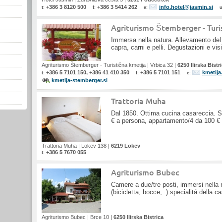
+386 3 8120 500
+386 3 5414 262
info.hotel@jasmin.si
t:
f:
e:
Agriturismo Štemberger - Turi
Immersa nella natura. Allevamento del 
capra, carni e pelli. Degustazioni e vis
Agriturismo Štemberger - Turistična kmetija
|
Vrbica 32
|
6250 Ilirska Bistr
+386 5 7101 150, +386 41 410 350
+386 5 7101 151
kmetija
t:
f:
e:
kmetija-stemberger.si
Trattoria Muha
Dal 1850. Ottima cucina casareccia. 
€ a persona, appartamento/4 da 100 € 
Trattoria Muha
|
Lokev 138
|
6219 Lokev
+386 5 7670 055
t:
Agriturismo Bubec
Camere a due/tre posti, immersi nella n
(bicicletta, bocce,..) specialitá della cas
Agriturismo Bubec
|
Brce 10
|
6250 Ilirska Bistrica