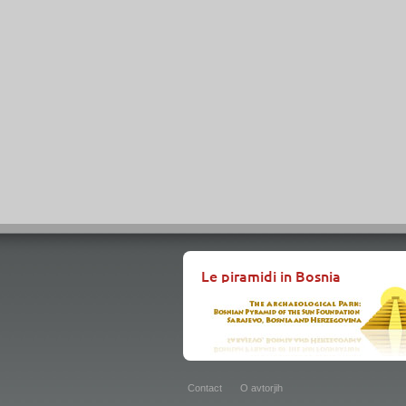
Le piramidi in Bosnia
Contact
O avtorjih