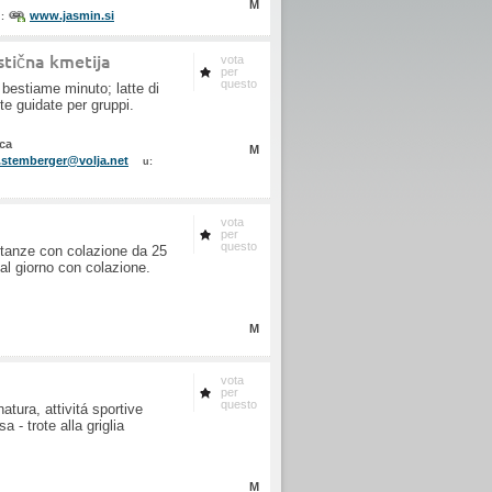
M
www.jasmin.si
u:
stična kmetija
vota
per
questo
bestiame minuto; latte di
ite guidate per gruppi.
ica
M
.stemberger@volja.net
u:
vota
per
questo
Stanze con colazione da 25
al giorno con colazione.
M
vota
per
questo
atura, attivitá sportive
a - trote alla griglia
M