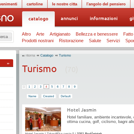
venimenti
cartoline
le nostre citta
l'angolo del pensiero
annunci
informazioni
gi
catalogo
Altro
Arte
Artigianato
Bellezza e benessere
Fatto
erca
Prodotti nostrani
Ristorazione
Salute
Servizi
Spor
ritorna
Catalogo
Turismo
Turismo
(70)
1
2
3
4
5
6
7
8
9
Name
|
Created
|
Default
Hotel Jasmin
Hotel familiare, ambiente incantevole, 
ottima cucina, golf, ciclismo, bagni all
Hotel Jasmin
|
Zdraviliška cesta 5
|
3251 Podčetrtek