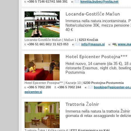
+386 5 7146 617/41 566 391
kmetija.bubec@volja.net
t:
e:
Locanda-Gostišče Mašun
Immersa nella natura incontaminata. P
Notte/colazione 30€, mezza pensione 
40 €
Locanda-Gostišče Mašun
|
Mašun 1
|
6253 Knežak
+386 51 661 661/ 31 623 053
info@masun.si
www.ma
t:
e:
u:
Hotel Epicenter Postojna***
Hotel nuovo, 14 camere (da 35 €), 18 
ristorante Erasmus, night club, bowling
Postummia
Hotel Epicenter Postojna***
|
Kazarje 10
|
6230 Postojna-Postummia
+386 5 7002 200
+386 5 7002 244
booking@epicenter-on.
t:
f:
e:
epicenter.si
Trattoria Žolnir
Immersa nella natura la trattoria Žolnir
giornata di relax assaggiando le delizi
Trattoria Žolnir
|
Krška cesta 4
|
8311 Kostanjevica na Krki