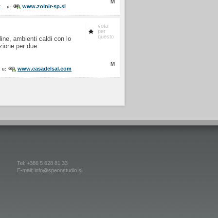
M
t
www.zolnir-sp.si
u:
vota
per
questo
line, ambienti caldi con lo
zione per due
M
www.casadelsal.com
u:
Tel: +386 5 628 81 33
E-mail: info@spenostudio.si