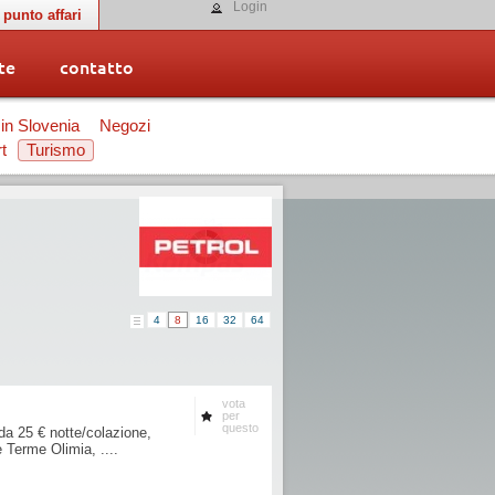
Login
punto affari
te
contatto
 in Slovenia
Negozi
t
Turismo
4
8
16
32
64
vota
per
questo
da 25 € notte/colazione,
e Terme Olimia, ....