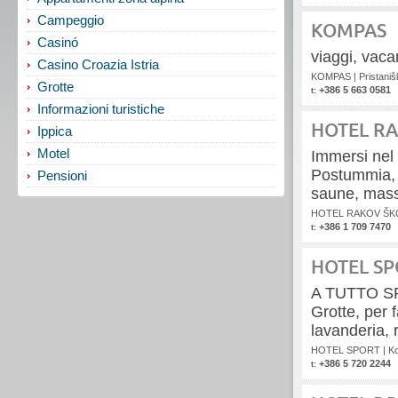
Campeggio
KOMPAS
Casinó
viaggi, vacan
Casino Croazia Istria
KOMPAS
|
Pristaniš
Grotte
+386 5 663 0581
t:
Informazioni turistiche
HOTEL R
Ippica
Motel
Immersi nel
Postummia, 2
Pensioni
saune, massa
HOTEL RAKOV ŠK
+386 1 709 7470
t:
HOTEL S
A TUTTO SPO
Grotte, per f
lavanderia, r
HOTEL SPORT
|
Ko
+386 5 720 2244
t: