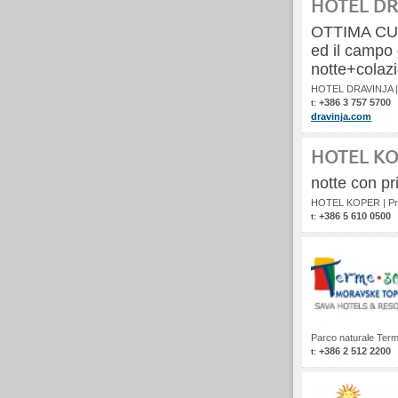
HOTEL D
OTTIMA CUC
ed il campo d
notte+colaz
HOTEL DRAVINJA
+386 3 757 5700
t:
dravinja.com
HOTEL K
notte con pr
HOTEL KOPER
|
Pr
+386 5 610 0500
t:
Parco naturale Ter
+386 2 512 2200
t: