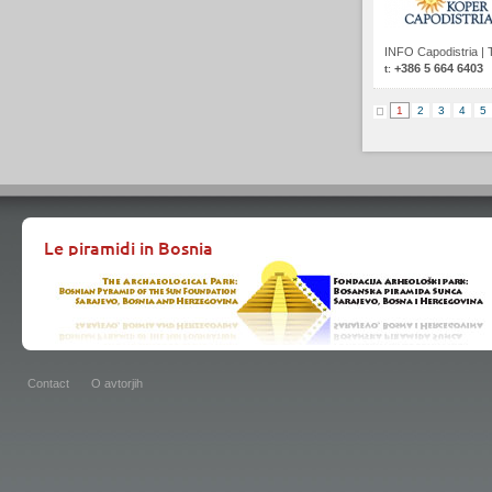
INFO Capodistria
|
+386 5 664 6403
t:
1
2
3
4
5
Le piramidi in Bosnia
Contact
O avtorjih