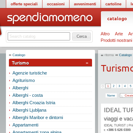
offerte speciali
occasioni
avvenimenti
cartoline
l
catalogo
Altro
Arte
Ar
Cerca
Prodotti nostrani
Catalogo
ritorna
Catalogo
Turismo
Turism
Agenzie turistiche
Agriturismo
1
2
3
4
5
Alberghi
Alberghi - costa
Name
|
Creat
Alberghi Croazia Istria
IDEAL TU
Alberghi Ljubljana
Alberghi Maribor e dintorni
viaggi e va
Appartamenti
IDEAL TURIST
|
Pri
+386 5 626 0300
t:
Appartamenti zona alpina