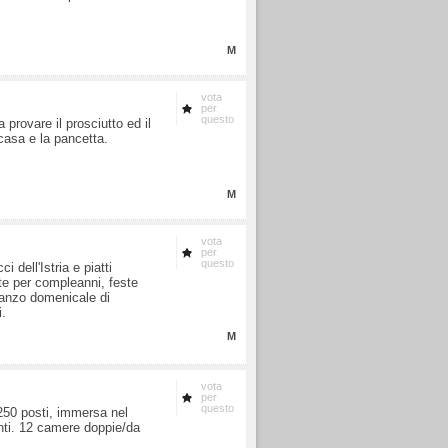
M
vota
per
questo
provare il prosciutto ed il
 casa e la pancetta.
M
vota
per
questo
i dell'Istria e piatti
nte per compleanni, feste
ranzo domenicale di
i.
M
vota
per
questo
 250 posti, immersa nel
enti. 12 camere doppie/da