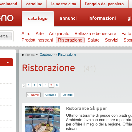
venimenti
cartoline
le nostre citta
l'angolo del pensiero
annunci
informazioni
gi
catalogo
Altro
Arte
Artigianato
Bellezza e benessere
Fatto
erca
Prodotti nostrani
Ristorazione
Salute
Servizi
Spor
ritorna
Catalogo
Ristorazione
Ristorazione
(41)
1
2
3
4
5
6
Name
|
Created
|
Default
Ristorante Skipper
Ottimo ristorante di pesce con piatti gu
Ambiente favoloso con mare a portata d
per offrire il meglio della regione. Offr
istriani.