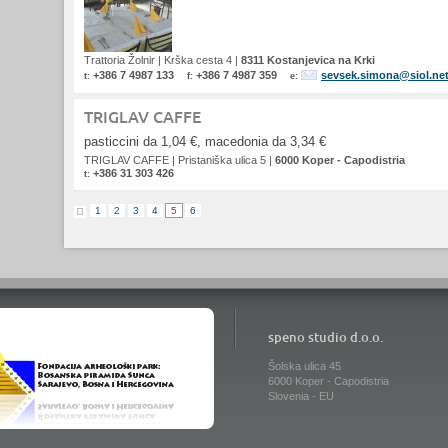
Trattoria Žolnir
|
Krška cesta 4
|
8311 Kostanjevica na Krki
+386 7 4987 133
+386 7 4987 359
sevsek.simona@siol.ne
t:
f:
e:
TRIGLAV CAFFE
pasticcini da 1,04 €, macedonia da 3,34 €
TRIGLAV CAFFE
|
Pristaniška ulica 5
|
6000 Koper - Capodistria
+386 31 303 426
t:
1
2
3
4
5
6
speno studio d.o.o.
Šolska ulica 45
6000 Koper - Capodistria
Slovenia - EU