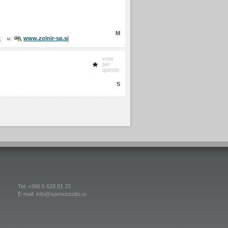
M
t
www.zolnir-sp.si
u:
vota
per
questo
S
Tel: +386 5 628 81 33
E-mail: info@spenostudio.si