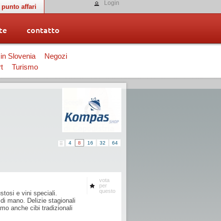
Login
punto affari
te
contatto
 in Slovenia
Negozi
t
Turismo
4
8
16
32
64
vota
per
questo
stosi e vini speciali.
i mano. Delizie stagionali
iamo anche cibi tradizionali