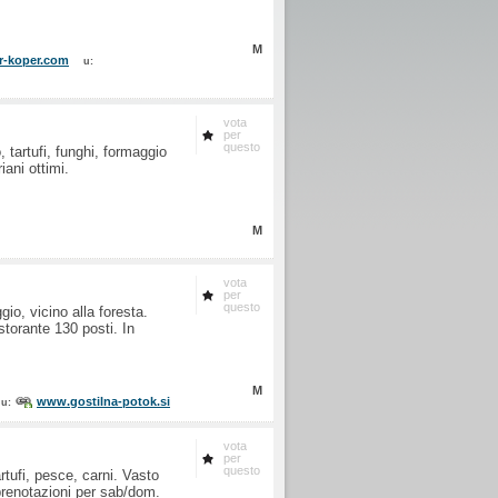
M
r-koper.com
u:
vota
per
questo
, tartufi, funghi, formaggio
iani ottimi.
M
vota
per
questo
io, vicino alla foresta.
istorante 130 posti. In
M
www.gostilna-potok.si
u:
vota
per
questo
rtufi, pesce, carni. Vasto
prenotazioni per sab/dom.