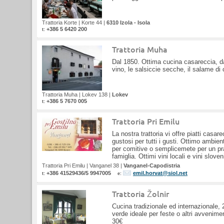
Trattoria Korte
|
Korte 44
|
6310 Izola - Isola
+386 5 6420 200
t:
Trattoria Muha
Dal 1850. Ottima cucina casareccia, da 
vino, le salsiccie secche, il salame di
Trattoria Muha
|
Lokev 138
|
Lokev
+386 5 7670 005
t:
Trattoria Pri Emilu
La nostra trattoria vi offre piatti casarecc
gustosi per tutti i gusti. Ottimo ambie
per comitive o semplicemete per un p
famiglia. Ottimi vini locali e vini sloven
Trattoria Pri Emilu
|
Vanganel 38
|
Vanganel-Capodistria
+386 41529436/5 9947005
emil.horvat@siol.net
t:
e:
Trattoria Žolnir
Cucina tradizionale ed internazionale,
verde ideale per feste o altri avvenim
30€