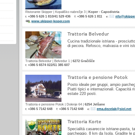
Ristorante Skipper
|
Kopališko nabrežje 3
|
Koper - Capodistria
+386 5 626 1 810/41 529 436
+386 5 626 1 811
nfo@skippe
t:
f:
e:
www.skipper-koper.com
Trattoria Belvedur
Cucina tradizionale istriana - prosciutto
di pecora. Refosco, malvasia e vini istr
Trattoria Belvedur
|
Belvedur 1
|
6272 Gračišče
+386 5 6574 022/51 385 607
t:
Trattoria e pensione Potok
Posto ideale per gruppi, ampio parchegg
Piatti tipici e internazionali. Capacitá r
estate 220 posti.
Trattoria e pensione Potok
|
Dolenje 64
|
6254 Jelšane
+386 5 7142 648
+386 5 7142 648
ema.dezelak@siol.net
t:
f:
e:
Trattoria Korte
Specialitá casareccie istriane-pasta, ta
parcheggio. 8 km da Isola. Gradite le 