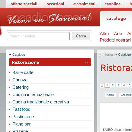
offerte speciali
occasioni
avvenimenti
cartoline
l
catalogo
Altro
Arte
Ar
Cerca
Prodotti nostrani
Catalogo
ritorna
Catalogo
Ristorazione
Ristor
Bar e caffe
Canova
1
2
3
4
5
Catering
Cucina internazionale
Name
|
Created
Cucina tradizionale e creativa
Fast food
Pasticcerie
Piano bar
KVIBO d.o.o., riforn
Pizzerie