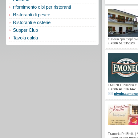
rifornimento cibi per ristoranti
Ristoranti di pesce
Ristoranti e osterie
Supper Club
Tavola calda
Osteria "pri Cepčov
+386 51 315120
t:
EMONEC birreria e r
+386 41 326 642
t:
pivnica.emone
Trattoria Pri Emilu
|