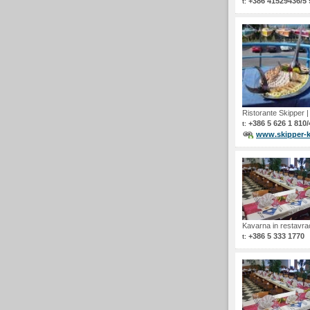
+386 41529436/5
t:
Ristorante Skipper
+386 5 626 1 810/
t:
www.skipper-
Kavarna in restavra
+386 5 333 1770
t: