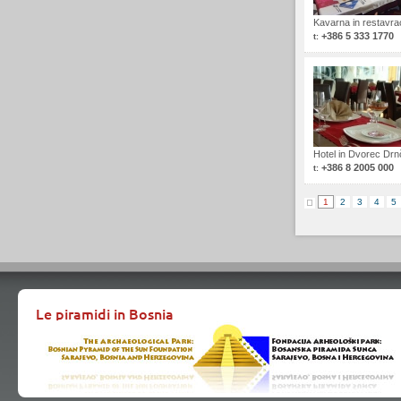
Kavarna in restavra
+386 5 333 1770
t:
Hotel in Dvorec Drn
+386 8 2005 000
t:
1
2
3
4
5
Le piramidi in Bosnia