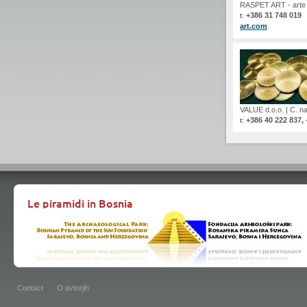
RASPET ART - arte
+386 31 748 019
t:
art.com
VALUE d.o.o.
|
C. na
+386 40 222 837,
t:
Le piramidi in Bosnia
Contact
O avtorjih