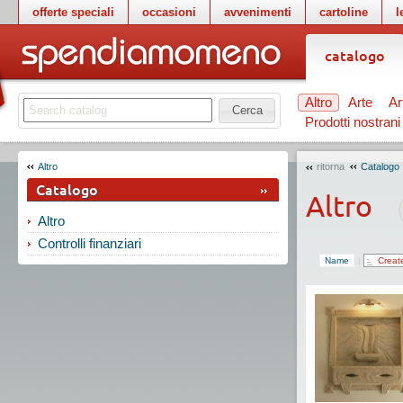
offerte speciali
occasioni
avvenimenti
cartoline
l
catalogo
Altro
Arte
Ar
Cerca
Prodotti nostrani
Altro
ritorna
Catalogo
Catalogo
Altro
Altro
Controlli finanziari
Name
|
Creat